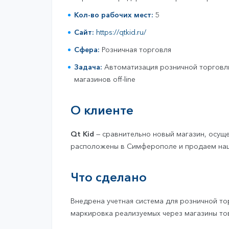
Бухгалтерский и налоговый учёт
Кадровый учет
Кол-во рабочих мест:
5
Документооборот
Сайт:
https://qtkid.ru/
Торговый учёт и продажи
Решения для комплексной автоматизации
Сфера:
Розничная торговля
Отраслевые решения 1С
Задача:
Автоматизация розничной торговли
Автозапчасти
магазинов off-line
О клиенте
Qt Kid
— сравнительно новый магазин, осущ
расположены в Симферополе и продаем наши
Что сделано
Внедрена учетная система для розничной то
маркировка реализуемых через магазины то