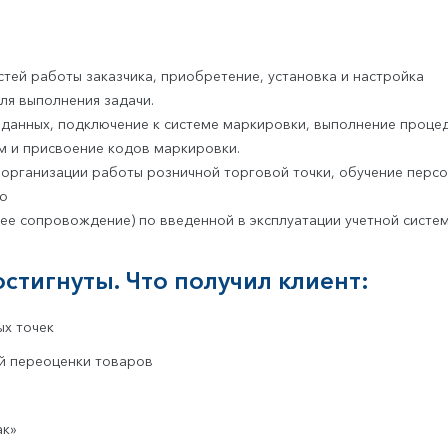
стей работы заказчика, приобретение, установка и настройка
я выполнения задачи.
данных, подключение к системе маркировки, выполнение проце
м и присвоение кодов маркировки.
 организации работы розничной торговой точки, обучение персо
ию
ее сопровождение) по введенной в эксплуатации учетной систем
стигнуты. Что получил клиент:
ых точек
й переоценки товаров
ак»