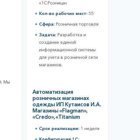
томатизация бизнес процессов
«1С:Розница»
нансы, управленческий учет
Кол-во рабочих мест:
55
хгалтерия и налоги
Сфера:
Розничная торговля
анспортная логистика
Задача:
Разработка и
зничная торговля
создание единой
рплата и кадровый учет
информационной системы
ставки и запасы
для учета в розничной сети
магазинов.
й. Мы
Автоматизация
розничных магазинах
одежды ИП Кутаисов И.А.
Магазины «Flagman»,
«Credo», «Titanium
Срок реализации:
1 неделя
Конфигурация 1С: