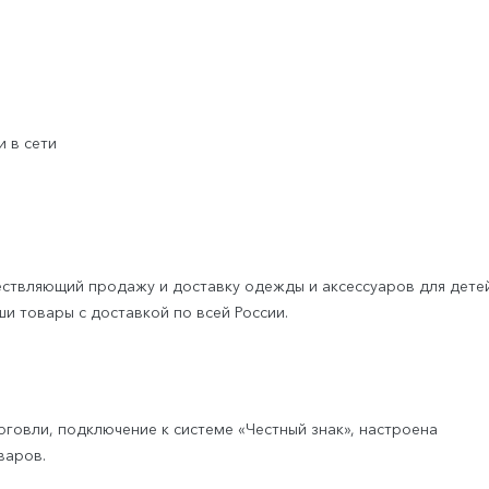
Ав
Логистика
Медицина
Фи
Образование
Бу
Одежда и обувь
Тр
Оптика
Ро
Пищевая промышленность
 в сети
За
Сельское и лесное хозяйство
По
ествляющий продажу и доставку одежды и аксессуаров для дете
 товары с доставкой по всей России.
рговли, подключение к системе «Честный знак», настроена
варов.