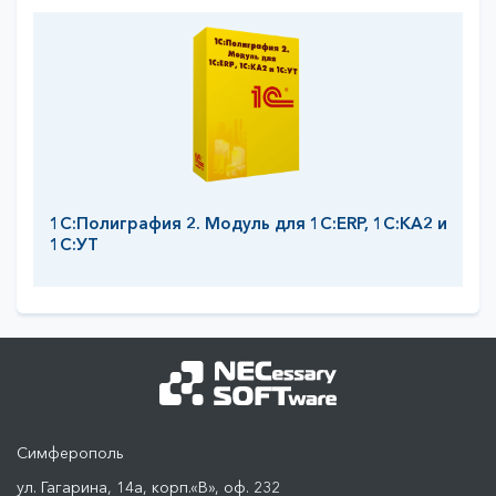
1С:Полиграфия 2. Модуль для 1C:ERP, 1С:КА2 и
1С:УТ
Симферополь
ул. Гагарина, 14а, корп.«В», оф. 232