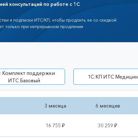
ией консультаций по работе с 1С
тви я подписки ИТС/КП, чтобы продлить ее со скидкой
ет только при непрерывном продлении
: Комплект поддержки
1С:КП ИТС Медицин
ИТС Базовый
3 месяца
6 месяцев
16 755 ₽
30 259 ₽