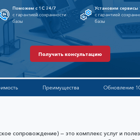
Ав
Логистика
Поможем с 1С 24/7
Установим сервисы
Медицина
Фи
с гарантией сохранности
с гарантией сохранн
Образование
Бу
базы
базы
Одежда и обувь
Тр
Оптика
Ро
Пищевая промышленность
За
Сельское и лесное хозяйство
По
Получить консультацию
Получить консультацию
оимость
Преимущества
Обновление 1
ое сопровождение) — это комплекс услуг и полез