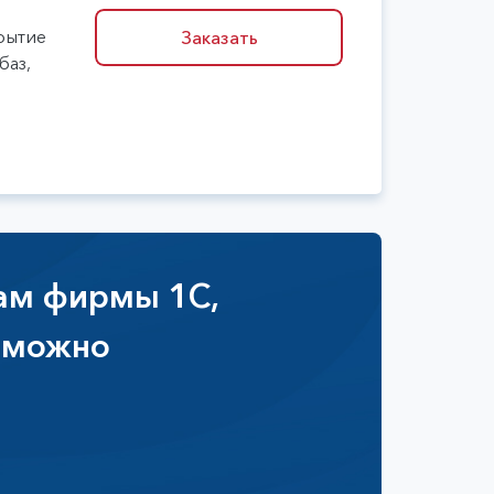
рытие
Заказать
баз,
ам фирмы 1С,
зможно