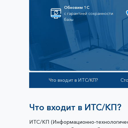
Бухгалтерский и налоговый учёт
Кадровый учет
Обновим 1С
с гарантией сохранности
Документооборот
базы
Торговый учёт и продажи
Решения для комплексной автоматизации
Отраслевые решения 1С
Автозапчасти
Что входит в ИТС/КП?
Ст
Что входит в ИТС/КП?
ИТС/КП (Информационно-технологическ