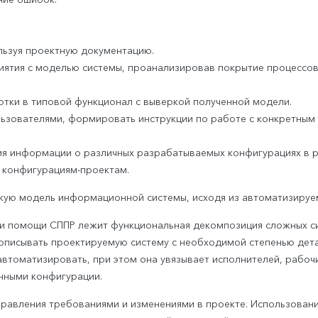
льзуя проектную документацию.
иятия с моделью системы, проанализировав покрытие процессо
тки в типовой функционал с выверкой полученной модели.
льзователями, формировать инструкции по работе с конкретным
я информации о различных разрабатываемых конфигурациях в 
 конфигурациям-проектам.
скую модель информационной системы, исходя из автоматизируе
ри помощи СППР лежит функциональная декомпозиция сложных си
описывать проектируемую систему с необходимой степенью дета
автоматизировать, при этом она увязывает исполнителей, рабоч
нными конфигурации.
равления требованиями и изменениями в проекте. Использован