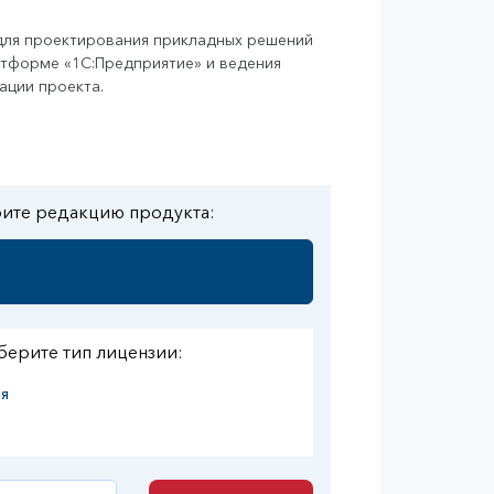
томатизация бизнес процессов
для проектирования прикладных решений
нансы, управленческий учет
атформе «1С:Предприятие» и ведения
хгалтерия и налоги
ации проекта.
анспортная логистика
зничная торговля
рплата и кадровый учет
ставки и запасы
ите редакцию продукта:
берите тип лицензии:
я