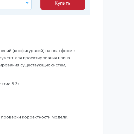
Купить
Купить
шений (конфигураций) на платформе
трумент для проектирования новых
тирования существующих систем,
тие 8.3».
т
 проверки корректности модели.