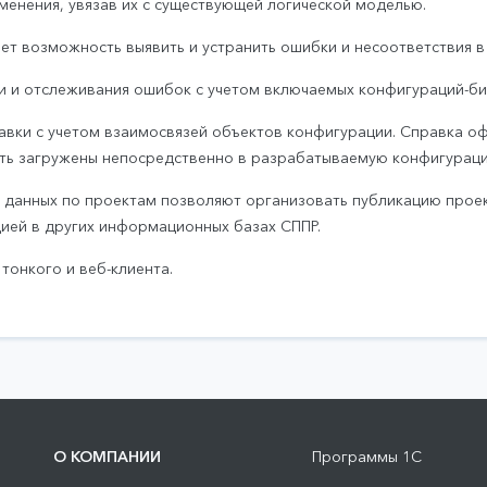
менения, увязав их с существующей логической моделью.
т возможность выявить и устранить ошибки и несоответствия в
и и отслеживания ошибок с учетом включаемых конфигураций-би
вки с учетом взаимосвязей объектов конфигурации. Справка оф
ыть загружены непосредственно в разрабатываемую конфигурац
и данных по проектам позволяют организовать публикацию про
ией в других информационных базах СППР.
онкого и веб-клиента.
О КОМПАНИИ
Программы 1С