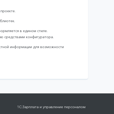
 проекте.
блиотек.
ормляется в едином стиле.
ию средствами конфигуратора.
ектной информации для возможности
1С:Зарплата и управление персоналом