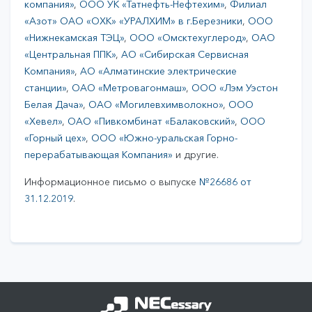
компания»
,
ООО УК «Татнефть-Нефтехим»
,
Филиал
«Азот» ОАО «ОХК» «УРАЛХИМ» в г.Березники
,
ООО
«Нижнекамская ТЭЦ»
,
ООО «Омсктехуглерод»
,
ОАО
«Центральная ППК»
,
АО «Сибирская Сервисная
Компания»
,
АО «Алматинские электрические
станции»
,
ОАО «Метровагонмаш»
,
ООО «Лэм Уэстон
Белая Дача»
,
ОАО «Могилевхимволокно»
,
ООО
«Хевел»
,
ОАО «Пивкомбинат «Балаковский»
,
ООО
«Горный цех»
,
ООО «Южно-уральская Горно-
перерабатывающая Компания»
и другие.
Информационное письмо о выпуске
№26686 от
31.12.2019
.